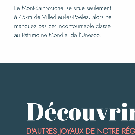
Le Mont-Saint-Michel se situe seulement
à 45km de Villedieu-les-Poêles, alors ne
manquez pas cet incontournable classé
au Patrimoine Mondial de l’Unesco.
Découvri
D'AUTRES JOYAUX DE NOTRE RÉ