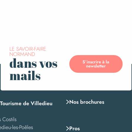
LE SAVOIR-FAIRE
NORMAND
dans vos
S’inscrire à la
newsletter
mails
Nos brochures
 Tourisme de Villedieu
 Costils
edieu-les-Poêles
Pros