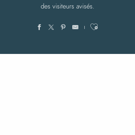
des visiteurs avisés.
Ajouter au
Les événemen
e Mont Saint-Michel
Mont-Saint-Mi