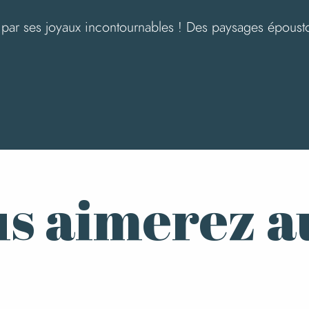
par ses joyaux incontournables ! Des paysages époustouf
La Cité de la Mer
s aimerez a
L’expérience Patrimoine Vivant