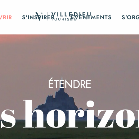
VRIR
S'INSPIRER
ÉVÉNEMENTS
S'OR
ÉTENDRE
s horiz