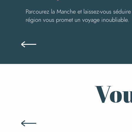
Parcourez la Manche et laissez-vous séduire 
région vous promet un voyage inoubliable.
Vou