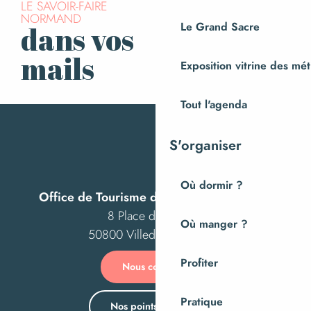
LE SAVOIR-FAIRE
NORMAND
Le Grand Sacre
dans vos
S’inscrire à la
newsletter
mails
Exposition vitrine des méti
Tout l'agenda
S'organiser
Où dormir ?
Office de Tourisme de Villedieu Intercom
8 Place des Costils
Où manger ?
50800 Villedieu-les-Poêles
Profiter
Nous contacter
Pratique
Nos points d’accueil