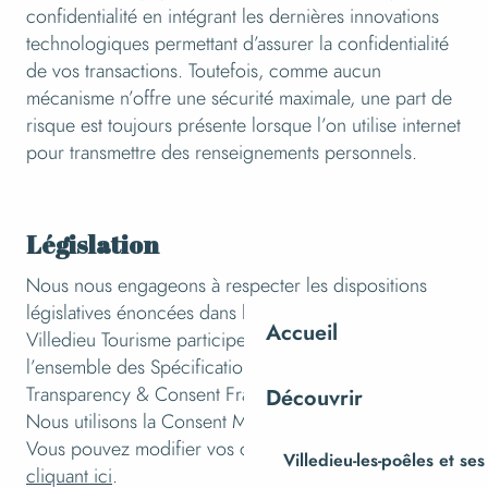
confidentialité en intégrant les dernières innovations
technologiques permettant d’assurer la confidentialité
de vos transactions. Toutefois, comme aucun
mécanisme n’offre une sécurité maximale, une part de
risque est toujours présente lorsque l’on utilise internet
pour transmettre des renseignements personnels.
Législation
Nous nous engageons à respecter les dispositions
législatives énoncées dans la déclaration CNIL.
Accueil
Villedieu Tourisme participe et est conforme à
l’ensemble des Spécifications et Politiques du
Transparency & Consent Framework de l’IAB Europe.
Découvrir
Nous utilisons la Consent Management Platform n°92.
Vous pouvez modifier vos choix à tout moment en
Villedieu-les-poêles et ses
cliquant ici
.