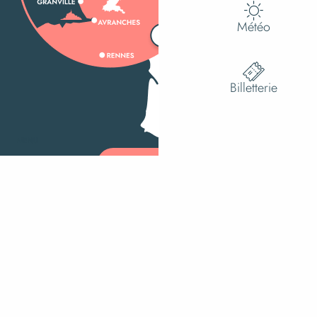
Météo
Billetterie
MENU
Recherche
Ac
Voir les f
Comment venir ?
Plan du site
-
Mentions légales
-
Gestion des cookies
-