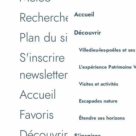
Recherche
Accueil
Découvrir
Plan du site
Villedieu-les-poêles et ses
S'inscrire à la
L'expérience Patrimoine V
newsletter
Visites et activités
Accueil
Escapades nature
Favoris
Étendre ses horizons
Découvrir +
S'inspirer