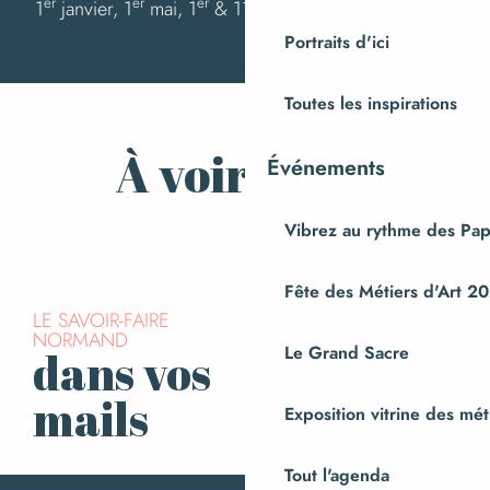
er
er
er
1
janvier, 1
mai, 1
& 11 novembre, 25 décembre
Portraits d'ici
Toutes les inspirations
À voir aussi
Événements
Commerces
Vibrez au rythme des Pap
Fête des Métiers d'Art 2
LE SAVOIR-FAIRE
NORMAND
Le Grand Sacre
dans vos
S’inscrire à la
newsletter
mails
Exposition vitrine des méti
Tout l'agenda