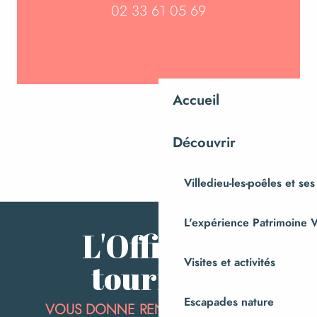
02 33 61 05 69
Accueil
Découvrir
Villedieu-les-poêles et ses
L'expérience Patrimoine V
L'Office de
Visites et activités
tourisme
Escapades nature
VOUS DONNE RENDEZ-VOUS TOUTE