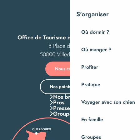
S'organiser
Où dormir ?
Office de Tourisme de Villedieu Intercom
8 Place des Costils
Où manger ?
50800 Villedieu-les-Poêles
Profiter
Nous contacter
Pratique
Nos points d’accueil
Nos brochures
Pros
Voyager avec son chien
Presse
Groupes
En famille
Groupes