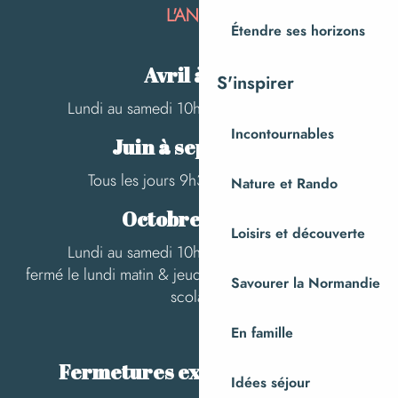
L'ANNÉE
Étendre ses horizons
Avril à mai :
S'inspirer
Lundi au samedi 10h-12h30 / 14h-17h30
Incontournables
Juin à septembre :
Tous les jours 9h30-13h / 14h-18h
Nature et Rando
Octobre à mars:
Loisirs et découverte
Lundi au samedi 10h-12h30 / 14h-17h30
fermé le lundi matin & jeudi après-midi hors vacances
Savourer la Normandie
scolaires
En famille
Fermetures exceptionnelles :
Idées séjour