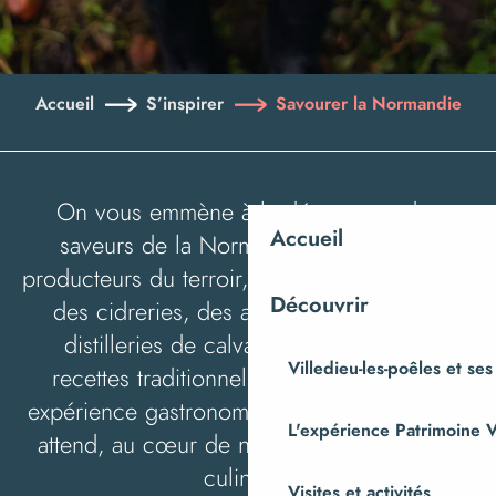
Accueil
S’inspirer
Savourer la Normandie
On vous emmène à la découverte des
Accueil
saveurs de la Normandie : visitez des
producteurs du terroir, découvrez les secrets
Découvrir
des cidreries, des andouilleries ou des
distilleries de calvados et goûtez aux
Villedieu-les-poêles et ses
recettes traditionnelles normandes. Une
expérience gastronomique authentique vous
L'expérience Patrimoine V
attend, au cœur de notre riche patrimoine
culinaire.
Visites et activités