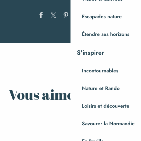
Ajouter au
Escapades nature
Étendre ses horizons
Découverte de l’Andouillerie de
la Baleine
S'inspirer
Incontournables
Vous aimerez aussi
Nature et Rando
Loisirs et découverte
Toutes les inspirations
Savourer la Normandie