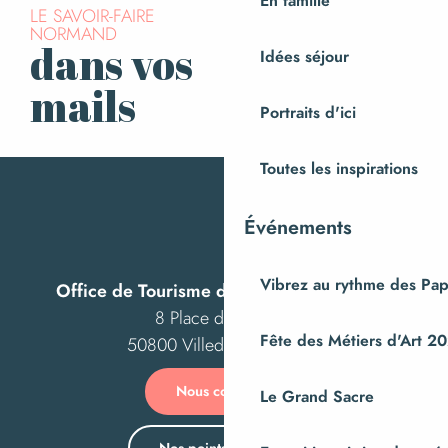
En famille
LE SAVOIR-FAIRE
NORMAND
dans vos
Idées séjour
S’inscrire à la
newsletter
mails
Portraits d'ici
Toutes les inspirations
Événements
Vibrez au rythme des Pap
Office de Tourisme de Villedieu Intercom
8 Place des Costils
Fête des Métiers d'Art 2
50800 Villedieu-les-Poêles
Nous contacter
Le Grand Sacre