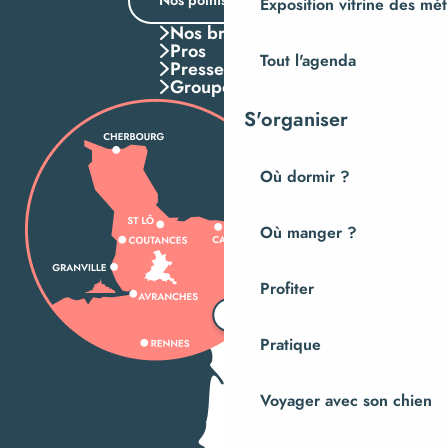
Nos points d’accueil
Exposition vitrine des méti
Nos brochures
Pros
Tout l'agenda
Presse
Groupes
S'organiser
Où dormir ?
Où manger ?
Profiter
Pratique
Voyager avec son chien