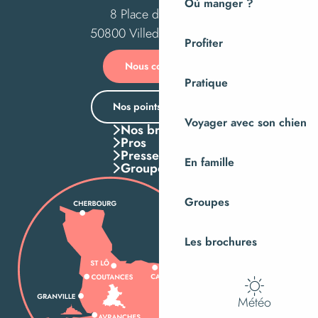
Où manger ?
8 Place des Costils
50800 Villedieu-les-Poêles
Profiter
Nous contacter
Pratique
Nos points d’accueil
Voyager avec son chien
Nos brochures
Pros
Presse
En famille
Groupes
Groupes
Les brochures
Météo