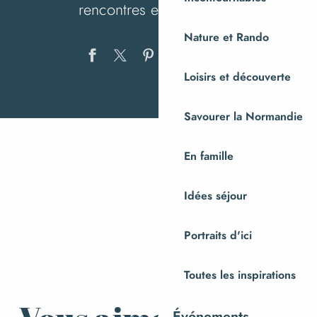
rencontres et en partage.
Nature et Rando
Ajouter au
Loisirs et découverte
Savourer la Normandie
En famille
Idées séjour
Artisans d’art
Portraits d'ici
Toutes les inspirations
Événements