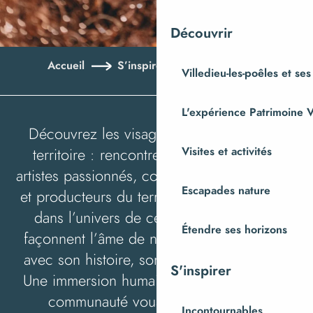
Découvrir
Accueil
S’inspirer
Portraits d’ici
Villedieu-les-poêles et ses
L'expérience Patrimoine V
Découvrez les visages qui animent notre
territoire : rencontrez nos artisans d’art,
Visites et activités
artistes passionnés, commerçants chaleureux
Escapades nature
et producteurs du terroir engagés. Plongez
dans l’univers de ces personnalités qui
Étendre ses horizons
façonnent l’âme de notre région, chacune
avec son histoire, son talent et sa passion.
S'inspirer
Une immersion humaine au cœur de notre
communauté vous attend, riche en
Incontournables