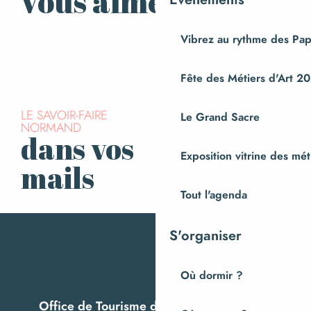
Vous aimerez aussi
Savourer la Normandie
Vibrez au rythme des Pap
Fête des Métiers d'Art 2
LE SAVOIR-FAIRE
Le Grand Sacre
NORMAND
dans vos
S’inscrire à la
Exposition vitrine des méti
newsletter
mails
Tout l'agenda
S'organiser
Où dormir ?
Office de Tourisme de Villedieu Intercom