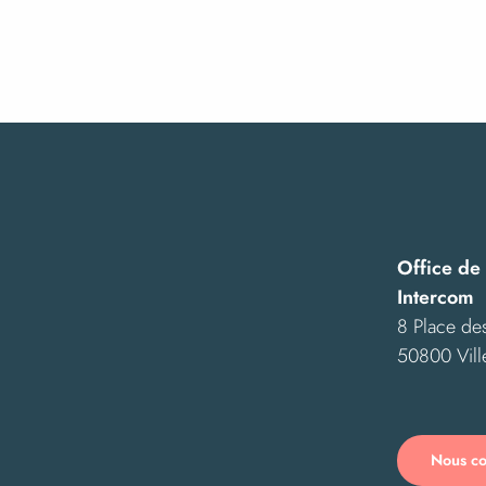
Le Circuit du Chefresne
Office de
Intercom
8 Place des
50800 Vill
Nous co