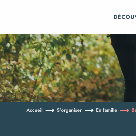
Aller
au
DÉCOU
contenu
principal
Accueil
S’organiser
En famille
Ba