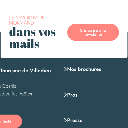
LE SAVOIR-FAIRE
NORMAND
dans vos
S’inscrire à la
newsletter
mails
Nos brochures
 Tourisme de Villedieu
 Costils
edieu-les-Poêles
Pros
Presse
ntacter