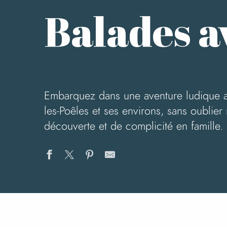
Balades a
Embarquez dans une aventure ludique ave
les-Poêles et ses environs, sans oublier
découverte et de complicité en famille.
Du Mont Robin au Mesnil-Céron
La vallée de l'Airou
Le Circuit du Pont Cey