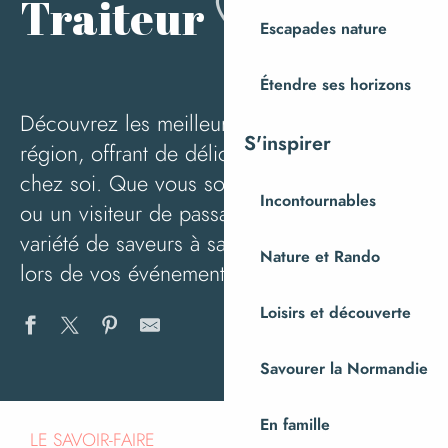
Ajout
Traiteur
Escapades nature
Étendre ses horizons
Découvrez les meilleurs traiteurs de notre
S'inspirer
région, offrant de délicieux plats à déguster
chez soi. Que vous soyez un habitant local
Incontournables
ou un visiteur de passage, profitez d’une
variété de saveurs à savourer chez vous ou
Nature et Rando
lors de vos événements.
Loisirs et découverte
Savourer la Normandie
Le Moulin de Jean
En famille
Restaurant de l'étape en forêt à St-Sever-Calvados
LE SAVOIR-FAIRE