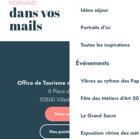
NORMAND
Le Fruitier
dans vos
Idées séjour
S’inscrire à la
Canon
newsletter
La Cuisine de Mémé
mails
Restaurant de la Gare
Portraits d'ici
L'Atelier
La Ferme de Malte
Toutes les inspirations
Événements
Vibrez au rythme des Pap
Office de Tourisme de Villedieu Intercom
8 Place des Costils
Fête des Métiers d'Art 2
50800 Villedieu-les-Poêles
Nous contacter
Le Grand Sacre
Nos points d’accueil
Exposition vitrine des méti