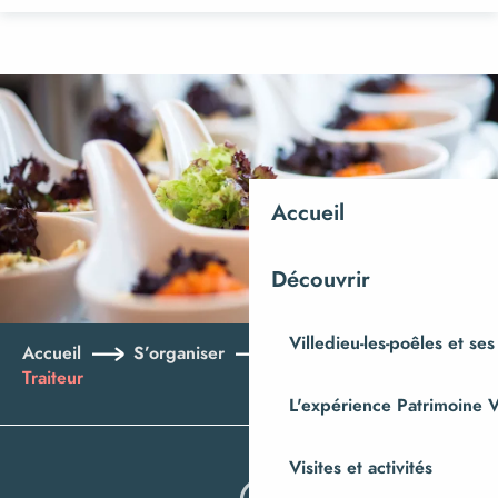
Aller
au
contenu
principal
Accueil
Découvrir
Villedieu-les-poêles et ses
Accueil
S’organiser
Où manger ?
Traiteur
L'expérience Patrimoine V
Visites et activités