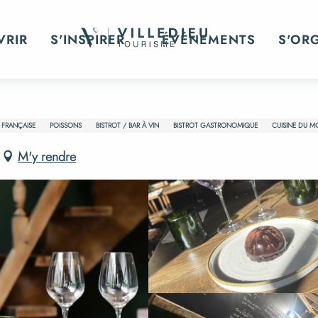
VRIR
S'INSPIRER
ÉVÉNEMENTS
S'OR
 FRANÇAISE
POISSONS
BISTROT / BAR À VIN
BISTROT GASTRONOMIQUE
CUISINE DU 
M'y rendre