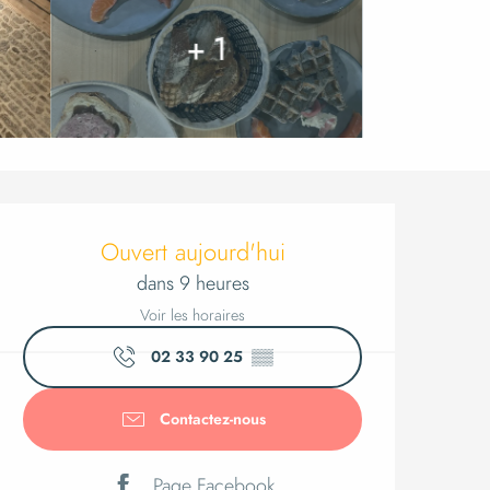
+ 1
Ouverture 
Ouvert aujourd'hui
dans 9 heures
Voir les horaires
02 33 90 25
▒▒
Contactez-nous
Page Facebook