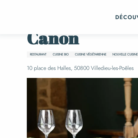
Aller
Accueil
Canon
au
DÉCOU
contenu
principal
Canon
RESTAURANT
CUISINE BIO
CUISINE VÉGÉTARIENNE
NOUVELLE CUISINE
10 place des Halles, 50800 Villedieu-les-Poêles