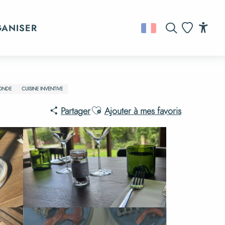
GANISER
Recherche
Acc
Voir les favo
MONDE
CUISINE INVENTIVE
Ajouter aux favoris
Partager
Ajouter à mes favoris