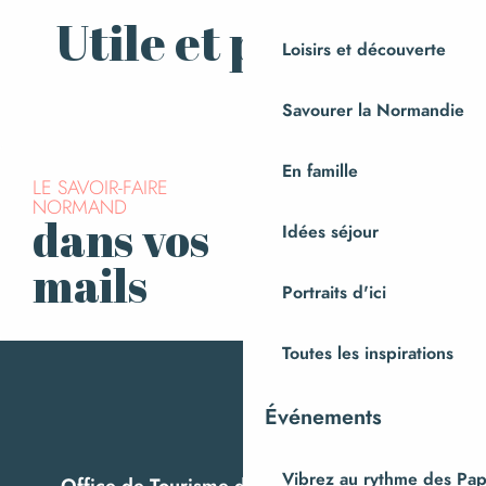
Utile et pratique
Loisirs et découverte
Contactez-nous
Savourer la Normandie
En famille
LE SAVOIR-FAIRE
NORMAND
dans vos
Idées séjour
S’inscrire à la
newsletter
mails
Portraits d'ici
Toutes les inspirations
Événements
Vibrez au rythme des Pap
Office de Tourisme de Villedieu Intercom