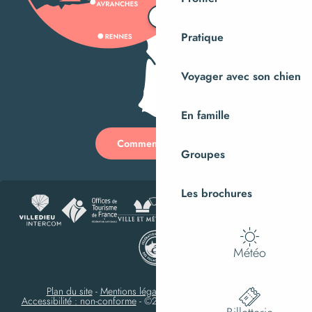
Pratique
Voyager avec son chien
En famille
Comment venir ?
Groupes
Les brochures
Météo
Plan du site
-
Mentions légales
-
Gestion des cookies
-
Accessibilité : non-conforme
-
©2024 Villedieu-les-Poêles Intercom