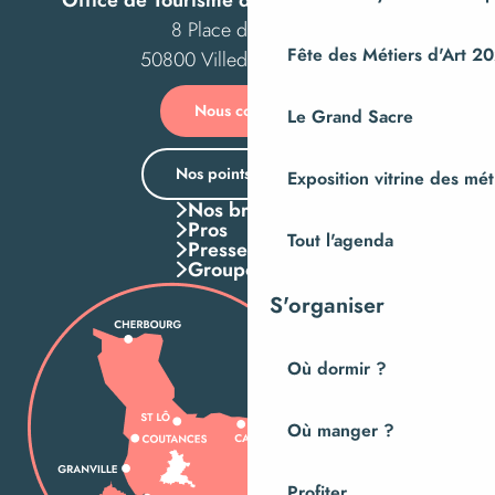
8 Place des Costils
Fête des Métiers d'Art 2
50800 Villedieu-les-Poêles
Nous contacter
Le Grand Sacre
Nos points d’accueil
Exposition vitrine des méti
Nos brochures
Pros
Tout l'agenda
Presse
Groupes
S'organiser
Où dormir ?
Où manger ?
Profiter