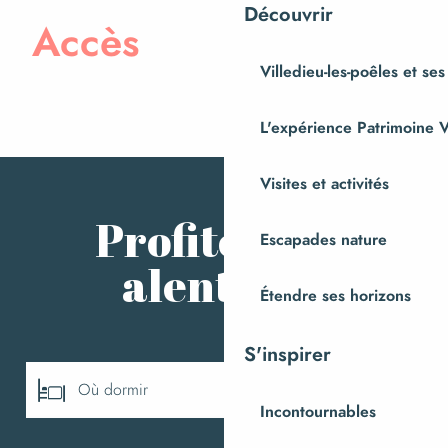
Découvrir
Accès
Villedieu-les-poêles et ses
L'expérience Patrimoine V
Visites et activités
Profiter aux
Escapades nature
alentours
Étendre ses horizons
S'inspirer
Où dormir
Incontournables
Où manger