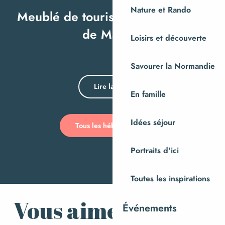
Nature et Rando
Meublé de tourisme > L'Anémone
Ca
Toutes les visites
de Malone
Loisirs et découverte
Savourer la Normandie
Lire la suite
En famille
Idées séjour
Tous les hébergements
Portraits d'ici
Toutes les inspirations
Vous aimerez aussi
Événements