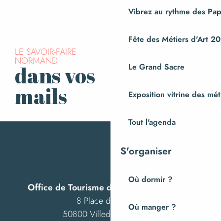
Fonderie de Cloches
Vibrez au rythme des Pap
Fête des Métiers d'Art 2
LE SAVOIR-FAIRE
NORMAND
Le Grand Sacre
dans vos
S’inscrire à la
newsletter
mails
Exposition vitrine des méti
Tout l'agenda
S'organiser
Où dormir ?
Office de Tourisme de Villedieu Intercom
8 Place des Costils
Où manger ?
50800 Villedieu-les-Poêles