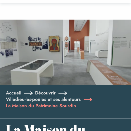
Aller
au
contenu
principal
Accueil
Découvrir
Villedieu-les-poêles et ses alentours
La Maison du Patrimoine Sourdin
La Maison du