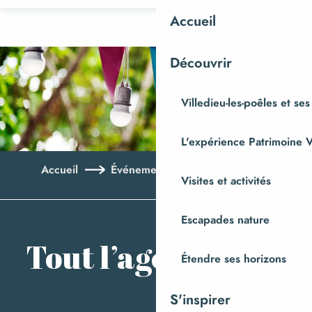
Aller
Accueil
au
contenu
Découvrir
principal
Villedieu-les-poêles et ses
L'expérience Patrimoine V
Accueil
Événements
Tout l’agenda
Visites et activités
Ajo
Escapades nature
Tout l’agenda
Étendre ses horizons
S'inspirer