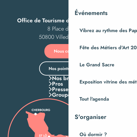
Exposition "Histoires de l'abbaye"
Hambye 3D - L'abbaye médiévale en réalité virtuelle
Événements
Office de Tourisme de Villedieu Intercom
8 Place des Costils
Vibrez au rythme des Pap
50800 Villedieu-les-Poêles
Fête des Métiers d'Art 2
Nous contacter
Le Grand Sacre
Nos points d’accueil
Nos brochures
Exposition vitrine des méti
Pros
Presse
Groupes
Tout l'agenda
S'organiser
Où dormir ?