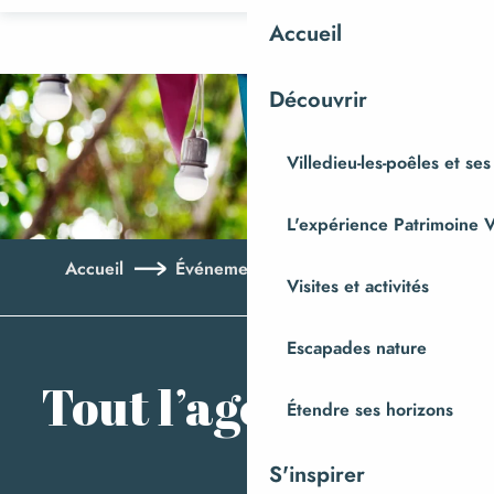
Aller
Accueil
au
contenu
Découvrir
principal
Villedieu-les-poêles et ses
L'expérience Patrimoine V
Accueil
Événements
Tout l’agenda
Visites et activités
Ajo
Escapades nature
Tout l’agenda
Étendre ses horizons
S'inspirer