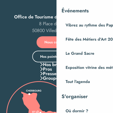
Exposition "Histoires de l'abbaye"
Sacoche découverte en famille
Événements
Office de Tourisme de Villedieu Intercom
8 Place des Costils
Vibrez au rythme des Pap
50800 Villedieu-les-Poêles
Fête des Métiers d'Art 2
Nous contacter
Le Grand Sacre
Nos points d’accueil
Nos brochures
Exposition vitrine des méti
Pros
Presse
Groupes
Tout l'agenda
S'organiser
Où dormir ?