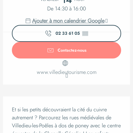
De 14:30 à 16:00
Ajouter à mon calendrier Google
02 33 61 05
▒▒
Contactez-nous
www.villedieutourisme.com
Description
Et si les petits découvraient la cité du cuivre 
autrement ? Parcourez les rues médiévales de 
Villedieu-les-Poêles à dos de poney avec le centre 