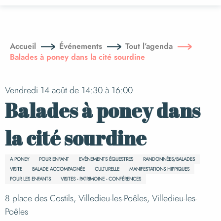
Aller
au
contenu
principal
Accueil
Événements
Tout l’agenda
Balades à poney dans la cité sourdine
Vendredi 14 août de 14:30 à 16:00
Balades à poney dans
la cité sourdine
A PONEY
POUR ENFANT
EVÈNEMENTS ÉQUESTRES
RANDONNÉES/BALADES
VISITE
BALADE ACCOMPAGNÉE
CULTURELLE
MANIFESTATIONS HIPPIQUES
POUR LES ENFANTS
VISITES - PATRIMOINE - CONFÉRENCES
8 place des Costils, Villedieu-les-Poêles, Villedieu-les-
Poêles