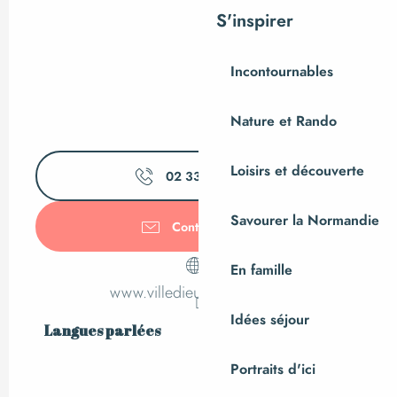
S'inspirer
Incontournables
Nature et Rando
Loisirs et découverte
02 33 61 05
▒▒
Savourer la Normandie
Contactez-nous
En famille
www.villedieutourisme.com
Idées séjour
Langues parlées
Langues parlées
Portraits d'ici