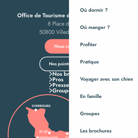
Où dormir ?
Office de Tourisme de Villedieu Intercom
8 Place des Costils
Où manger ?
50800 Villedieu-les-Poêles
Profiter
Nous contacter
Pratique
Nos points d’accueil
Nos brochures
Pros
Voyager avec son chien
Presse
Groupes
En famille
Groupes
Les brochures