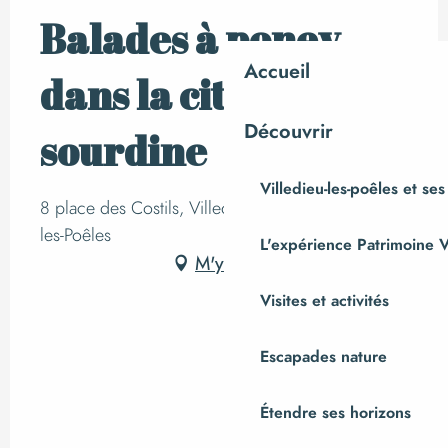
Balades à poney
Accueil
dans la cité
Découvrir
sourdine
Villedieu-les-poêles et ses
8 place des Costils, Villedieu-les-Poêles, Villedieu-
les-Poêles
L'expérience Patrimoine V
M'y rendre
Visites et activités
Escapades nature
Étendre ses horizons