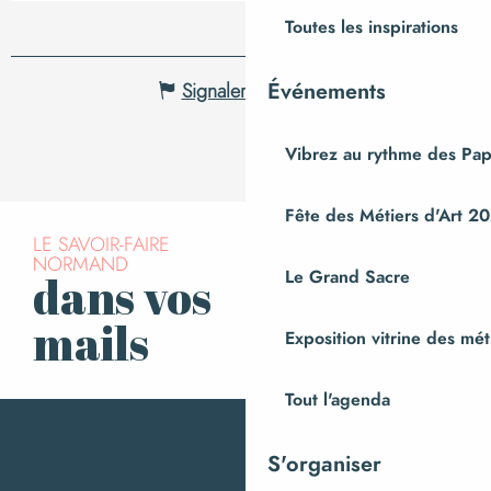
Toutes les inspirations
Événements
Signaler une erreur
Vibrez au rythme des Pap
Fête des Métiers d'Art 2
LE SAVOIR-FAIRE
NORMAND
Le Grand Sacre
dans vos
S’inscrire à la
newsletter
mails
Exposition vitrine des méti
Tout l'agenda
S'organiser