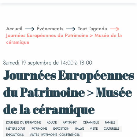
Aller
au
contenu
principal
Accueil
Événements
Tout l’agenda
Journées Européennes du Patrimoine > Musée de la
céramique
Samedi 19 septembre de 14:00 à 18:00
Journées Européennes
du Patrimoine > Musée
de la céramique
JOURNÉES DU PATRIMOINE
ADULTE
ARTISANAT
CÉRAMIQUE
FAMILLE
MÉTIERS D’ART
PATRIMOINE
EXPOSITION
RALLYE
VISITE
CULTURELLE
EXPOSITIONS
VISITES - PATRIMOINE - CONFÉRENCES