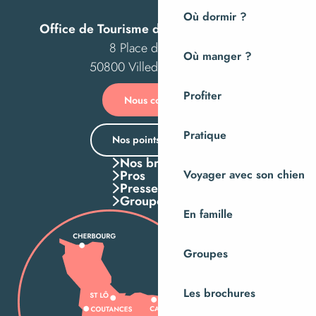
Où dormir ?
Office de Tourisme de Villedieu Intercom
8 Place des Costils
Où manger ?
50800 Villedieu-les-Poêles
Profiter
Nous contacter
Pratique
Nos points d’accueil
Nos brochures
Pros
Voyager avec son chien
Presse
Groupes
En famille
Groupes
Les brochures