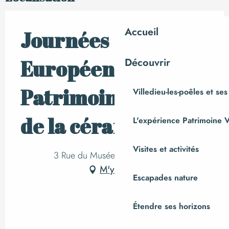
Accueil
Journées
Européennes du
Découvrir
Patrimoine > Musée
Villedieu-les-poêles et ses
de la céramique
L'expérience Patrimoine V
Visites et activités
3 Rue du Musée Le Placître, Ger
M'y rendre
Escapades nature
Étendre ses horizons