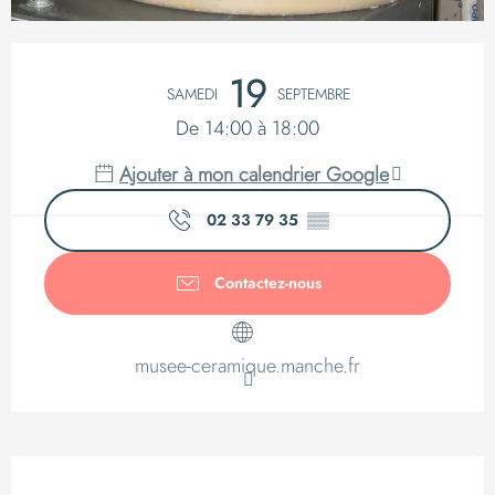
Ouverture et coordo
19
SAMEDI
SEPTEMBRE
De 14:00 à 18:00
Ajouter à mon calendrier Google
02 33 79 35
▒▒
Contactez-nous
musee-ceramique.manche.fr
Description