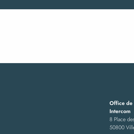
Marchéd'Art
Nuit des étoiles
Exposition "Ensemble"
Exposition "Le pissenlit, fleur de l'enfance"
Stage d'initiation à la dentelle aux fuseaux
Exposition "Reconstruction" - Mobilier et objets de l'après
Exposition Street Art "Murs de mémoire"
Les hommes, la nature et les paysages de la Baie
Espèces discrètes et monde secret, photographies par An
Exposition-vente | Coquillages & Crustacés
Hambye 3D - L'abbaye médiévale en réalité virtuelle
Visites commentées
Office de
Intercom
8 Place des
50800 Vill