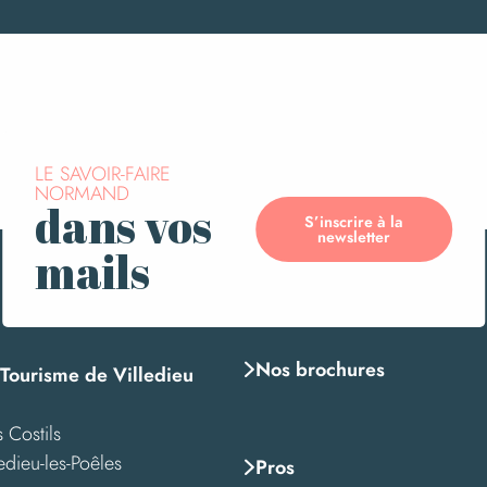
LE SAVOIR-FAIRE
-guerre
NORMAND
dans vos
S’inscrire à la
newsletter
mails
dré Gloux
Nos brochures
 Tourisme de Villedieu
 Costils
edieu-les-Poêles
Pros