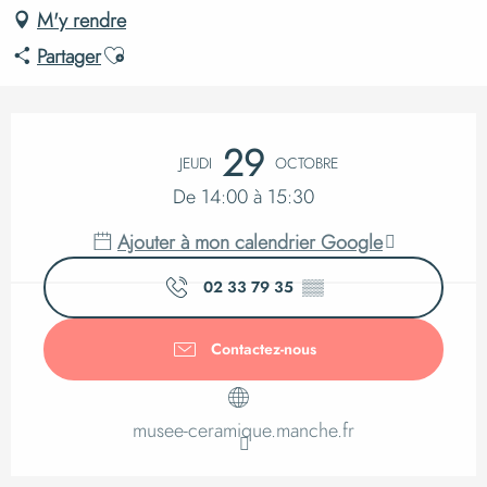
M'y rendre
Ajouter aux favoris
Partager
Ouverture et coordo
29
JEUDI
OCTOBRE
De 14:00 à 15:30
Ajouter à mon calendrier Google
02 33 79 35
▒▒
Contactez-nous
musee-ceramique.manche.fr