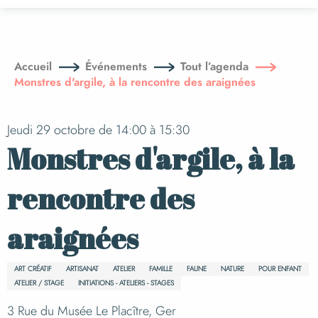
Aller
au
contenu
principal
Accueil
Événements
Tout l’agenda
Monstres d'argile, à la rencontre des araignées
Jeudi 29 octobre de 14:00 à 15:30
Monstres d'argile, à la
rencontre des
araignées
ART CRÉATIF
ARTISANAT
ATELIER
FAMILLE
FAUNE
NATURE
POUR ENFANT
ATELIER / STAGE
INITIATIONS - ATELIERS - STAGES
3 Rue du Musée Le Placître, Ger