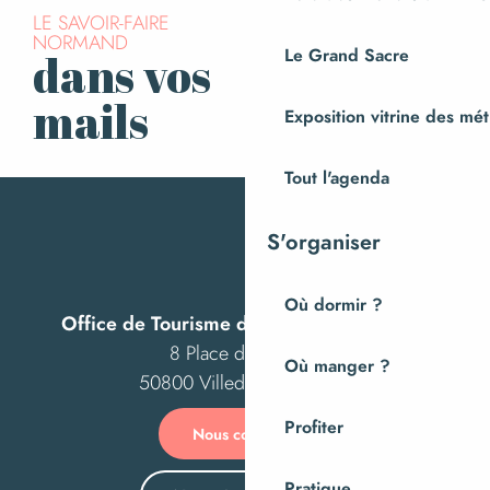
LE SAVOIR-FAIRE
NORMAND
Le Grand Sacre
dans vos
S’inscrire à la
newsletter
mails
Exposition vitrine des méti
Tout l'agenda
S'organiser
Où dormir ?
Office de Tourisme de Villedieu Intercom
8 Place des Costils
Où manger ?
50800 Villedieu-les-Poêles
Profiter
Nous contacter
Pratique