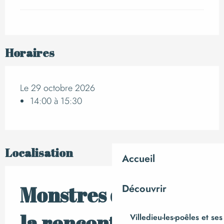
Horaires
Le 29 octobre 2026
14:00 à 15:30
Localisation
Accueil
Monstres d'argile, à
Découvrir
la rencontre des
Villedieu-les-poêles et ses