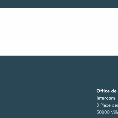
Visite à 2 voix et 4MAINS : visite guidée de l'exposition 
Vendredis "nature" : c'est d'la bombe !
Initiation à l'aquarelle naturaliste
Balades à poney dans la cité sourdine
Nuit des étoiles
Exposition "Le pissenlit, fleur de l'enfance"
Exposition "Ensemble"
Stage d'initiation à la dentelle aux fuseaux
Exposition "Reconstruction" - Mobilier et objets de l'après
Exposition Street Art "Murs de mémoire"
Espèces discrètes et monde secret, photographies par An
Les hommes, la nature et les paysages de la Baie
Office de
Intercom
8 Place des
50800 Vill