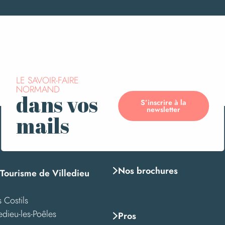
"Murs de mémoire"
LE SAVOIR-FAIRE
NORMAND
dans vos
S’inscrire à la
newsletter
mails
-guerre
dré Gloux
Nos brochures
 Tourisme de Villedieu
 Costils
edieu-les-Poêles
Pros