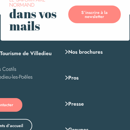
NORMAND
dans vos
S’inscrire à la
newsletter
mails
Nos brochures
 Tourisme de Villedieu
 Costils
edieu-les-Poêles
Pros
Presse
ntacter
nts d’accueil
Groupes