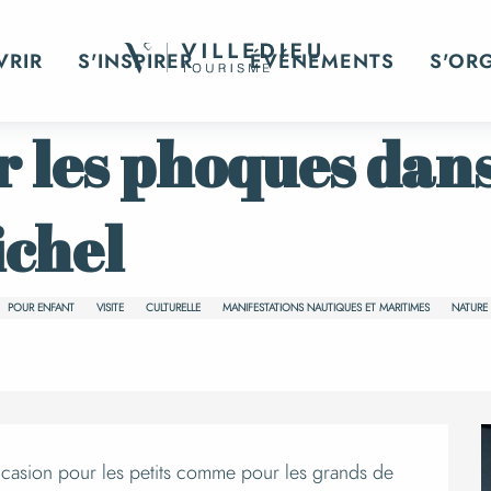
P'tite visite sur les phoques dans la baie du Mont Saint-Mic
VRIR
S'INSPIRER
ÉVÉNEMENTS
S'OR
ur les phoques dan
ichel
POUR ENFANT
VISITE
CULTURELLE
MANIFESTATIONS NAUTIQUES ET MARITIMES
NATURE
occasion pour les petits comme pour les grands de 