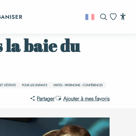
hel
GANISER
Recherche
Acc
Voir les favo
s la baie du
 ET DÉTENTE
POUR LES ENFANTS
VISITES - PATRIMOINE - CONFÉRENCES
Ajouter aux favoris
Partager
Ajouter à mes favoris