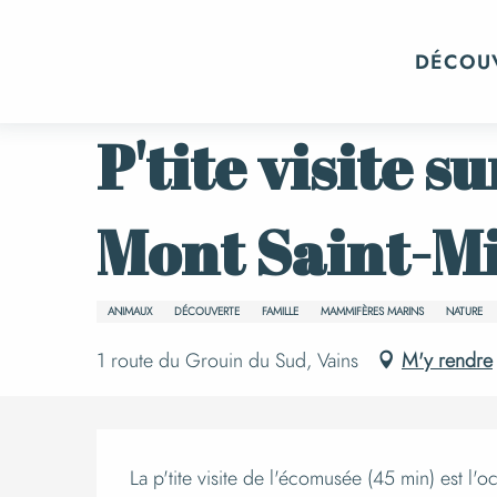
Aller
Accueil
Événements
Tout l’agenda
au
DÉCOU
contenu
principal
Jeudi 13 août de 14:30 à 15:15
P'tite visite s
Mont Saint-M
ANIMAUX
DÉCOUVERTE
FAMILLE
MAMMIFÈRES MARINS
NATURE
1 route du Grouin du Sud, Vains
M'y rendre
La p'tite visite de l'écomusée (45 min) est l'