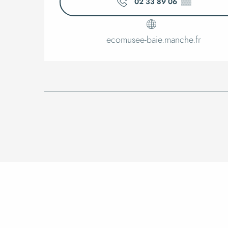
02 33 89 06
▒▒
ecomusee-baie.manche.fr