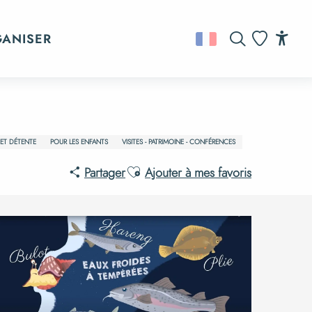
GANISER
Recherche
Acc
Voir les favo
 ET DÉTENTE
POUR LES ENFANTS
VISITES - PATRIMOINE - CONFÉRENCES
Ajouter aux favoris
Partager
Ajouter à mes favoris