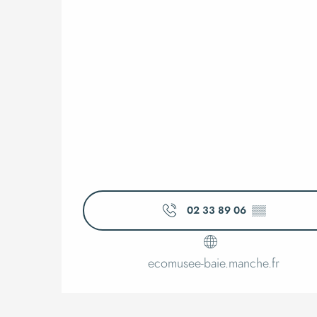
02 33 89 06
▒▒
ecomusee-baie.manche.fr