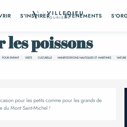
P'tite visite sur les poissons
VRIR
S'INSPIRER
ÉVÉNEMENTS
S'OR
ur les poissons
POUR ENFANT
VISITE
CULTURELLE
MANIFESTATIONS NAUTIQUES ET MARITIMES
NATURE
ion
occasion pour les petits comme pour les grands de 
ie du Mont Saint-Michel !