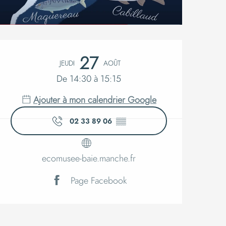
Ouverture 
27
JEUDI
AOÛT
De 14:30 à 15:15
Ajouter à mon calendrier Google
02 33 89 06
▒▒
ecomusee-baie.manche.fr
Page Facebook