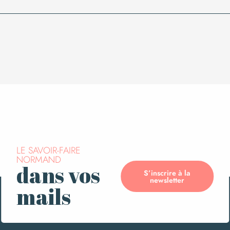
LE SAVOIR-FAIRE
NORMAND
dans vos
S’inscrire à la
newsletter
mails