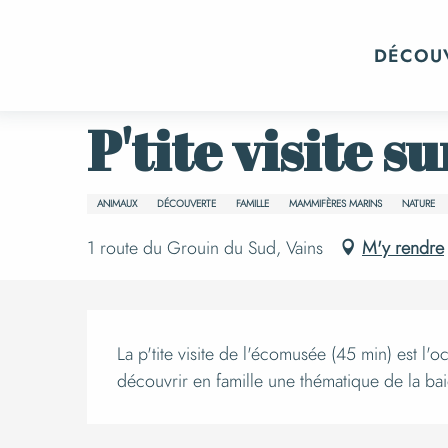
Aller
Accueil
Événements
Tout l’agenda
au
DÉCOU
contenu
principal
Jeudi 27 août de 14:30 à 15:15
P'tite visite s
ANIMAUX
DÉCOUVERTE
FAMILLE
MAMMIFÈRES MARINS
NATURE
1 route du Grouin du Sud, Vains
M'y rendre
Descript
La p'tite visite de l'écomusée (45 min) est l'
découvrir en famille une thématique de la ba