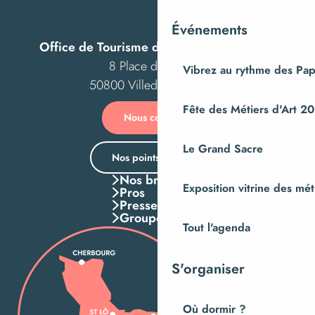
Les hommes, la nature et les paysages de la Baie
Espèces discrètes et monde secret, photographies par An
Événements
Office de Tourisme de Villedieu Intercom
8 Place des Costils
Vibrez au rythme des Pap
50800 Villedieu-les-Poêles
Fête des Métiers d'Art 2
Nous contacter
Le Grand Sacre
Nos points d’accueil
Nos brochures
Exposition vitrine des méti
Pros
Presse
Groupes
Tout l'agenda
S'organiser
Où dormir ?