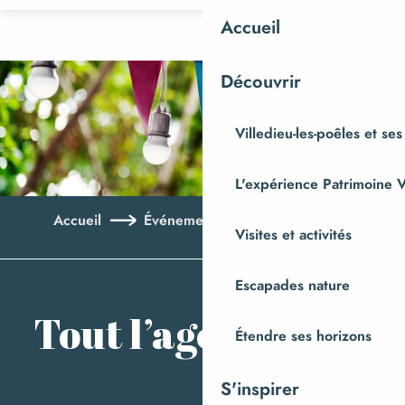
Aller
Accueil
au
contenu
Découvrir
principal
Villedieu-les-poêles et ses
L'expérience Patrimoine V
Accueil
Événements
Tout l’agenda
Visites et activités
Ajo
Escapades nature
Tout l’agenda
Étendre ses horizons
S'inspirer