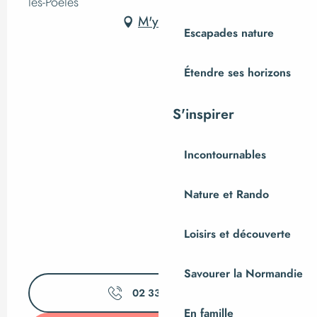
les-Poêles
M'y rendre
Escapades nature
Étendre ses horizons
S'inspirer
Incontournables
Nature et Rando
Loisirs et découverte
Savourer la Normandie
02 33 61 05
▒▒
En famille