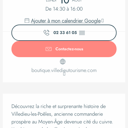
10
LUNDI
AOÛT
De 14:30 à 16:00
Ajouter à mon calendrier Google
02 33 61 05
▒▒
Contactez-nous
boutique.villedieutourisme.com
Description
Découvrez la riche et surprenante histoire de 
Villedieu-les-Poêles, ancienne commanderie 
prospère au Moyen-Âge devenue cité du cuivre. 