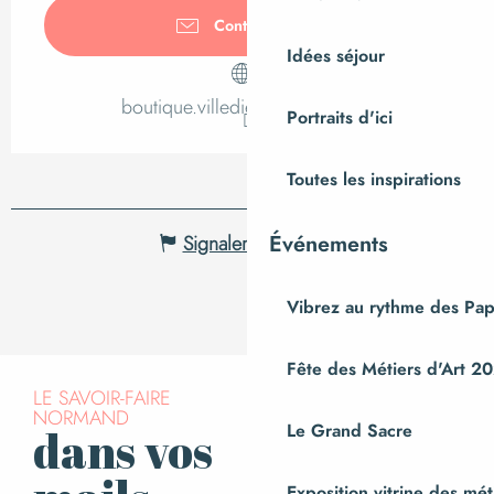
Contactez-nous
Idées séjour
boutique.villedieutourisme.com
Portraits d'ici
Toutes les inspirations
Événements
Signaler une erreur
Vibrez au rythme des Pap
Fête des Métiers d'Art 2
LE SAVOIR-FAIRE
NORMAND
Le Grand Sacre
dans vos
S’inscrire à la
newsletter
Exposition vitrine des méti