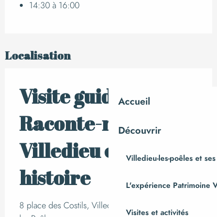
14:30 à 16:00
Localisation
Visite guidée |
Accueil
Raconte-nous
Découvrir
Villedieu et son
Villedieu-les-poêles et ses
histoire
L'expérience Patrimoine V
8 place des Costils, Villedieu-les-Poêles, Villedieu-
Visites et activités