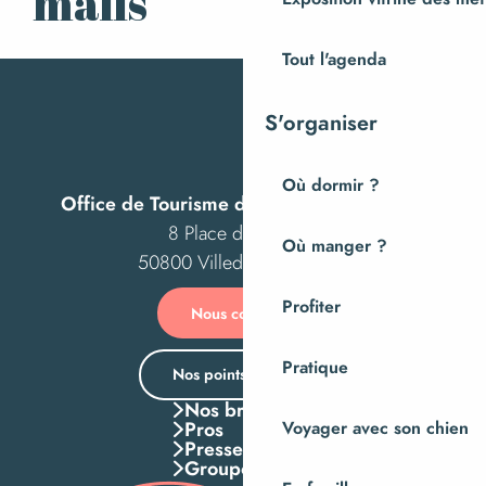
mails
Tout l'agenda
S'organiser
Où dormir ?
Office de Tourisme de Villedieu Intercom
8 Place des Costils
Où manger ?
50800 Villedieu-les-Poêles
Profiter
Nous contacter
Pratique
Nos points d’accueil
Nos brochures
Pros
Voyager avec son chien
Presse
Groupes