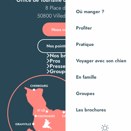
8 Place des Costils
Où manger ?
50800 Villedieu-les-Poêles
Profiter
Nous contacter
Pratique
Nos points d’accueil
Nos brochures
Pros
Voyager avec son chien
Presse
Groupes
En famille
Groupes
Les brochures