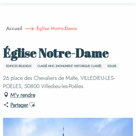
Aller
au
contenu
principal
Accueil
Église Notre-Dame
Église Notre-Dame
EDIFICES RELIGIEUX
CLASSÉ MHC (MONUMENT HISTORIQUE CLASSÉ)
EGLISE
26 place des Chevaliers de Malte, VILLEDIEU-LES-
POELES, 50800 Villedieu-les-Poêles
M'y rendre
Ajouter aux favoris
Partager