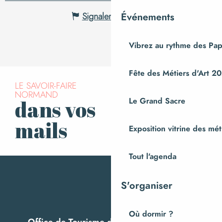
Signaler une erreur
Événements
Vibrez au rythme des Pap
Fête des Métiers d'Art 2
LE SAVOIR-FAIRE
NORMAND
Le Grand Sacre
dans vos
S’inscrire à la
newsletter
mails
Exposition vitrine des méti
Tout l'agenda
S'organiser
Où dormir ?
Office de Tourisme de Villedieu Intercom