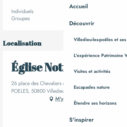
Accueil
Individuels
Groupes
Découvrir
Villedieu-les-poêles et ses
Localisation
L'expérience Patrimoine V
Église Notre-Dame
Visites et activités
26 place des Chevaliers de Malte, VILLEDIEU-LES-
Escapades nature
POELES, 50800 Villedieu-les-Poêles
M'y rendre
Étendre ses horizons
S'inspirer