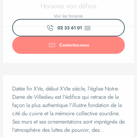
Ouverture et coordo
Horaires non définis
Voir les horaires
02 33 61 01
▒▒
Contactez-nous
Description
Datée fin XVe, début XVIe siècle, l'église Notre-
Dame de Villedieu est l'édifice qui retrace de la 
façon la plus authentique l'illustre fondation de la 
cité du cuivre et la mémoire collective sourdine. 
Ses murs et ses ornementations sont imprégnés de 
l'atmosphère des luttes de pouvoir, des...