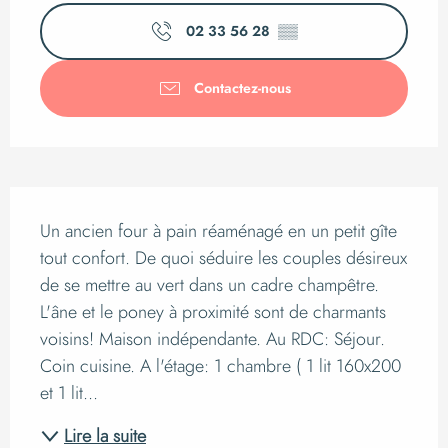
Ouverture et coordo
02 33 56 28
▒▒
Contactez-nous
Description
Un ancien four à pain réaménagé en un petit gîte 
tout confort. De quoi séduire les couples désireux 
de se mettre au vert dans un cadre champêtre. 
L'âne et le poney à proximité sont de charmants 
voisins! Maison indépendante. Au RDC: Séjour. 
Coin cuisine. A l'étage: 1 chambre ( 1 lit 160x200 
et 1 lit...
Lire la suite