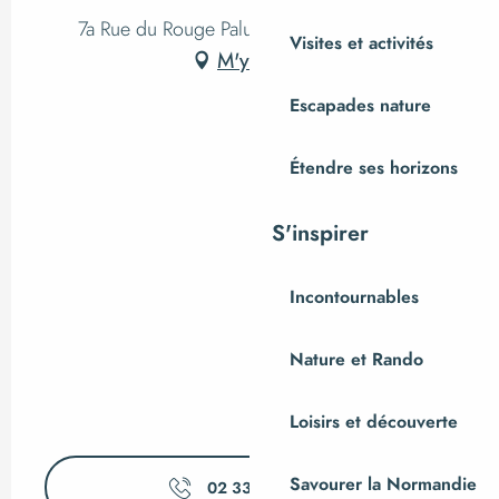
7a Rue du Rouge Palu, 50800 La Bloutière
Visites et activités
M'y rendre
Escapades nature
Étendre ses horizons
S'inspirer
Incontournables
Nature et Rando
Loisirs et découverte
Savourer la Normandie
02 33 56 28
▒▒