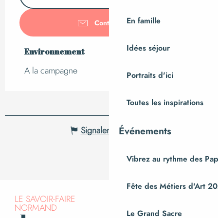
En famille
Contactez-nous
Idées séjour
Environnement
Environnement
A la campagne
Portraits d'ici
Toutes les inspirations
Événements
Signaler une erreur
Vibrez au rythme des Pap
Fête des Métiers d'Art 2
LE SAVOIR-FAIRE
NORMAND
Le Grand Sacre