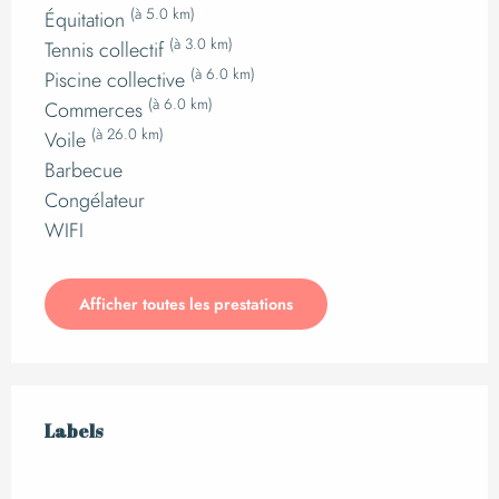
(à 5.0 km)
Équitation
(à 3.0 km)
Tennis collectif
(à 6.0 km)
Piscine collective
(à 6.0 km)
Commerces
(à 26.0 km)
Voile
Barbecue
Congélateur
WIFI
Afficher toutes les prestations
Offres de prestation
Labels
Labels