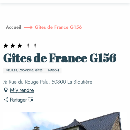
Aller
au
contenu
principal
Accueil
Gîtes de France G156
Gîtes de France G156
MEUBLÉS, LOCATIONS, GÎTES
MAISON
7a Rue du Rouge Palu, 50800 La Bloutière
M'y rendre
Ajouter aux favoris
Partager