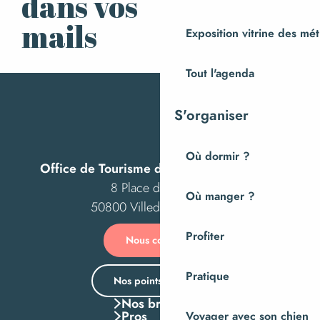
dans vos
S’inscrire à la
newsletter
mails
Exposition vitrine des méti
Tout l'agenda
S'organiser
Où dormir ?
Office de Tourisme de Villedieu Intercom
8 Place des Costils
Où manger ?
50800 Villedieu-les-Poêles
Profiter
Nous contacter
Pratique
Nos points d’accueil
Nos brochures
Pros
Voyager avec son chien