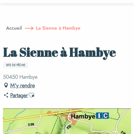
Aller
au
contenu
principal
Accueil
La Sienne à Hambye
La Sienne à Hambye
SITE DE PÊCHE
50450 Hambye
M'y rendre
Ajouter aux favoris
Partager