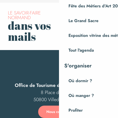
Fête des Métiers d'Art 2
LE SAVOIR-FAIRE
NORMAND
Le Grand Sacre
dans vos
S’inscrire à la
newsletter
mails
Exposition vitrine des méti
Tout l'agenda
S'organiser
Où dormir ?
Office de Tourisme de Villedieu Intercom
8 Place des Costils
Où manger ?
50800 Villedieu-les-Poêles
Profiter
Nous contacter