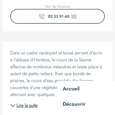
Voir les horaires
02 33 91 40
▒▒
Description
Dans un cadre verdoyant et boisé servant d'écrin 
à l'abbaye d'Hambye, le cours de la Sienne 
effectue de nombreux méandres et laisse place à 
autant de petits radiers. Bien que bordé de 
prairies, le cours d'eau possède des berges 
couvertes d'une végétation parfois assez dense 
Accueil
alternant avec quelques...
Découvrir
Lire la suite