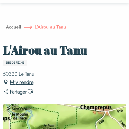
Aller
au
contenu
principal
Accueil
L'Airou au Tanu
L'Airou au Tanu
SITE DE PÊCHE
50320 Le Tanu
M'y rendre
Ajouter aux favoris
Partager