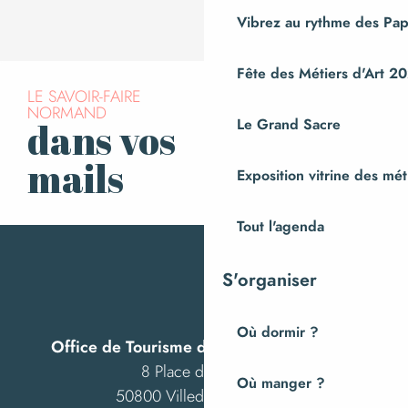
Vibrez au rythme des Pap
Fête des Métiers d'Art 2
LE SAVOIR-FAIRE
NORMAND
Le Grand Sacre
dans vos
S’inscrire à la
newsletter
mails
Exposition vitrine des méti
Tout l'agenda
S'organiser
Où dormir ?
Office de Tourisme de Villedieu Intercom
8 Place des Costils
Où manger ?
50800 Villedieu-les-Poêles