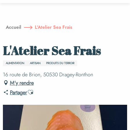
Aller
au
contenu
principal
Accueil
L'Atelier Sea Frais
L'Atelier Sea Frais
ALIMENTATION
ARTISAN
PRODUITS DU TERROIR
16 route de Brion, 50530 Dragey-Ronthon
M'y rendre
Ajouter aux favoris
Partager