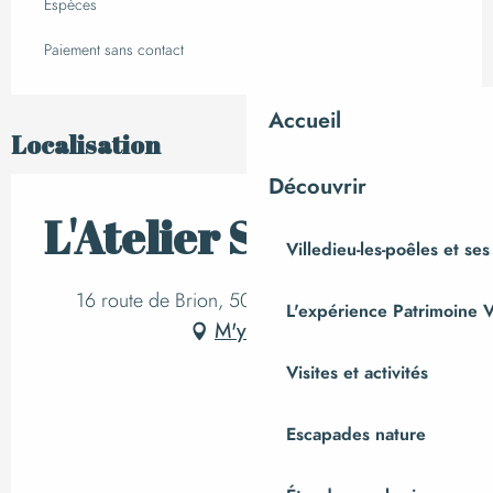
Espèces
Paiement sans contact
Accueil
Localisation
Découvrir
L'Atelier Sea Frais
Villedieu-les-poêles et ses
16 route de Brion, 50530 Dragey-Ronthon
L'expérience Patrimoine V
M'y rendre
Visites et activités
Escapades nature