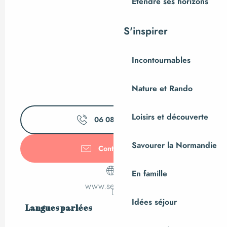
Étendre ses horizons
S'inspirer
Incontournables
Nature et Rando
Loisirs et découverte
06 08 92 32
▒▒
Savourer la Normandie
Contactez-nous
En famille
www.seafrais.fr
Idées séjour
Langues parlées
Langues parlées