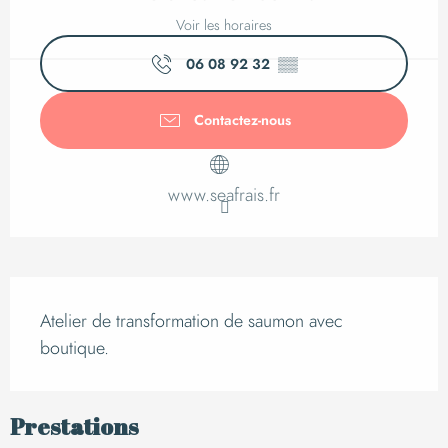
Voir les horaires
06 08 92 32
▒▒
Contactez-nous
www.seafrais.fr
Description
Atelier de transformation de saumon avec 
boutique.
Prestations