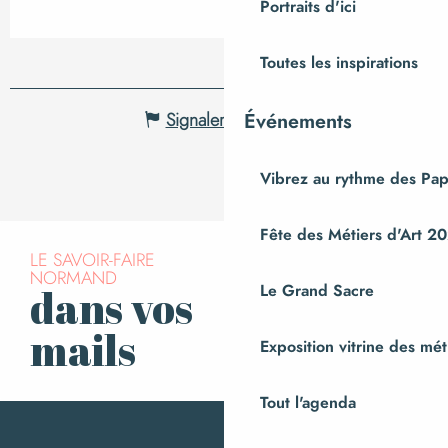
Portraits d'ici
Toutes les inspirations
Signaler une erreur
Événements
Vibrez au rythme des Pap
Fête des Métiers d'Art 2
LE SAVOIR-FAIRE
NORMAND
Le Grand Sacre
dans vos
S’inscrire à la
newsletter
mails
Exposition vitrine des méti
Tout l'agenda