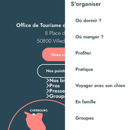
S'organiser
Où dormir ?
Office de Tourisme de Villedieu Intercom
8 Place des Costils
Où manger ?
50800 Villedieu-les-Poêles
Profiter
Nous contacter
Pratique
Nos points d’accueil
Nos brochures
Pros
Voyager avec son chien
Presse
Groupes
En famille
Groupes