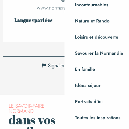
Incontournables
www.normandie-luge.com
Langues parlées
Langues parlées
Nature et Rando
Loisirs et découverte
Savourer la Normandie
Signaler une erreur
En famille
Idées séjour
Portraits d'ici
LE SAVOIR-FAIRE
NORMAND
dans vos
Toutes les inspirations
S’inscrire à la
newsletter