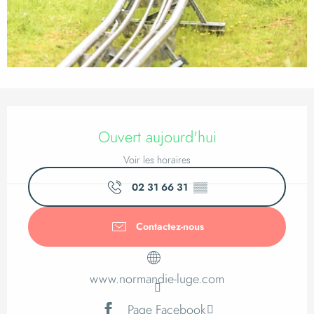
Ouverture et coordo
Ouvert aujourd'hui
Voir les horaires
02 31 66 31
▒▒
Contactez-nous
www.normandie-luge.com
Page Facebook