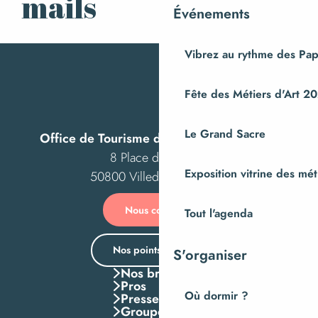
mails
Événements
Vibrez au rythme des Pap
Fête des Métiers d'Art 2
Le Grand Sacre
Office de Tourisme de Villedieu Intercom
8 Place des Costils
Exposition vitrine des méti
50800 Villedieu-les-Poêles
Nous contacter
Tout l'agenda
Nos points d’accueil
S'organiser
Nos brochures
Pros
Où dormir ?
Presse
Groupes